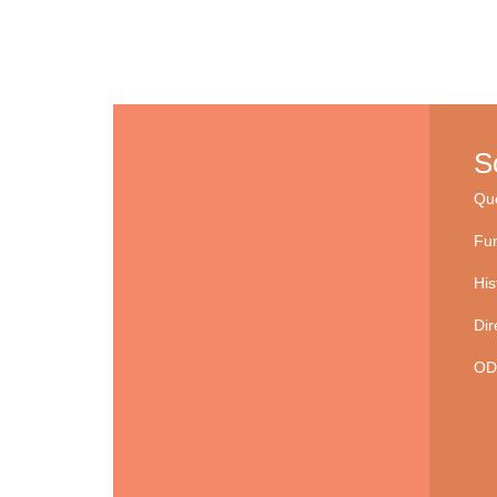
S
Qu
Fu
His
Dir
OD