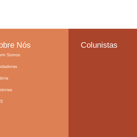
obre Nós
Colunistas
em Somos
ndadoras
tória
etorias
S