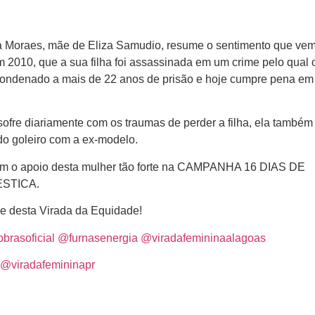
va Moraes, mãe de Eliza Samudio, resume o sentimento que vem
m 2010, que a sua filha foi assassinada em um crime pelo qual 
 condenado a mais de 22 anos de prisão e hoje cumpre pena em
sofre diariamente com os traumas de perder a filha, ela também
 do goleiro com a ex-modelo.
com o apoio desta mulher tão forte na CAMPANHA 16 DIAS DE
ÉSTICA.
pe desta Virada da Equidade!
brasoficial
@furnasenergia
@viradafemininaalagoas
@viradafemininapr