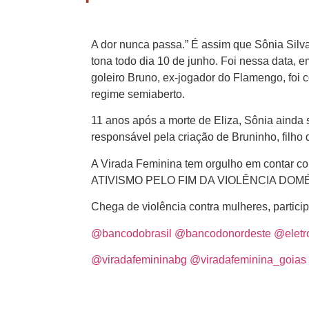
A dor nunca passa.” É assim que Sônia Sil
tona todo dia 10 de junho. Foi nessa data, e
goleiro Bruno, ex-jogador do Flamengo, foi
regime semiaberto.
11 anos após a morte de Eliza, Sônia ainda 
responsável pela criação de Bruninho, filho
A Virada Feminina tem orgulho em contar 
ATIVISMO PELO FIM DA VIOLÊNCIA DOM
Chega de violência contra mulheres, partici
@bancodobrasil
@bancodonordeste
@eletro
@viradafemininabg
@viradafeminina_goias